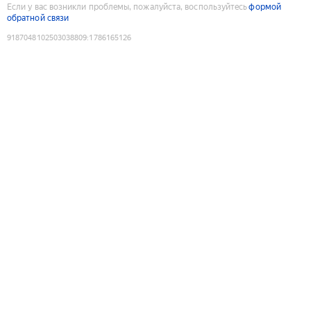
Если у вас возникли проблемы, пожалуйста, воспользуйтесь
формой
обратной связи
9187048102503038809
:
1786165126