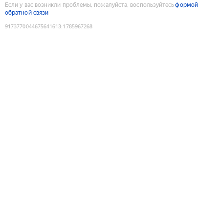
Если у вас возникли проблемы, пожалуйста, воспользуйтесь
формой
обратной связи
9173770044675641613
:
1785967268