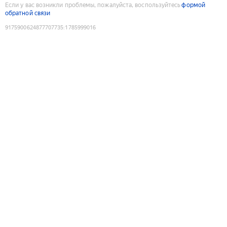
Если у вас возникли проблемы, пожалуйста, воспользуйтесь
формой
обратной связи
9175900624877707735
:
1785999016