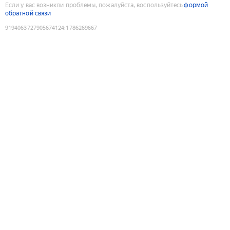
Если у вас возникли проблемы, пожалуйста, воспользуйтесь
формой
обратной связи
9194063727905674124
:
1786269667