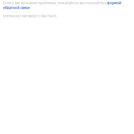
Если у вас возникли проблемы, пожалуйста, воспользуйтесь
формой
обратной связи
9187943921748196557
:
1786178475