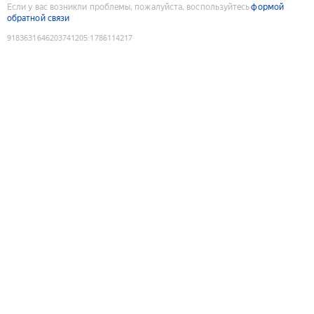
Если у вас возникли проблемы, пожалуйста, воспользуйтесь
формой
обратной связи
9183631646203741205
:
1786114217