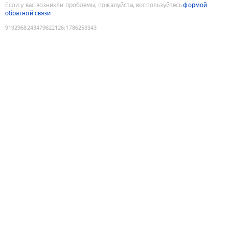
Если у вас возникли проблемы, пожалуйста, воспользуйтесь
формой
обратной связи
9192968243479622126
:
1786253343