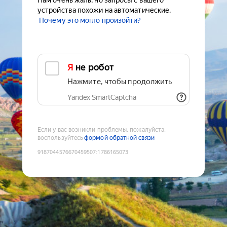
Нам очень жаль, но запросы с вашего
устройства похожи на автоматические.
Почему это могло произойти?
Я не робот
Нажмите, чтобы продолжить
Yandex SmartCaptcha
Если у вас возникли проблемы, пожалуйста,
воспользуйтесь
формой обратной связи
9187044576670459507
:
1786165073