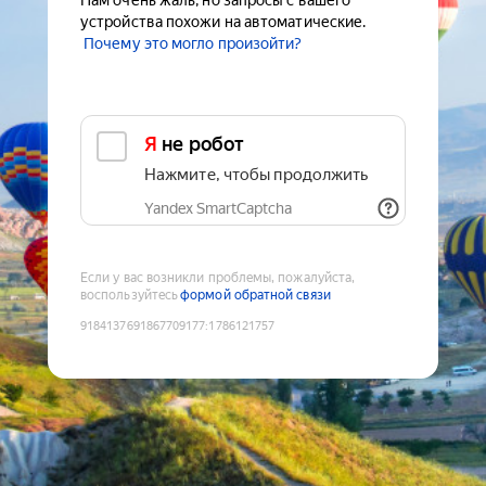
Нам очень жаль, но запросы с вашего
устройства похожи на автоматические.
Почему это могло произойти?
Я не робот
Нажмите, чтобы продолжить
Yandex SmartCaptcha
Если у вас возникли проблемы, пожалуйста,
воспользуйтесь
формой обратной связи
9184137691867709177
:
1786121757