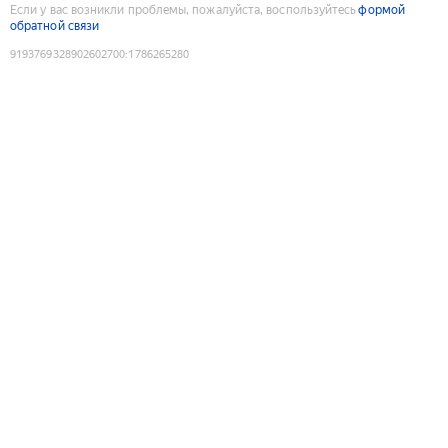
Если у вас возникли проблемы, пожалуйста, воспользуйтесь
формой
обратной связи
9193769328902602700
:
1786265280