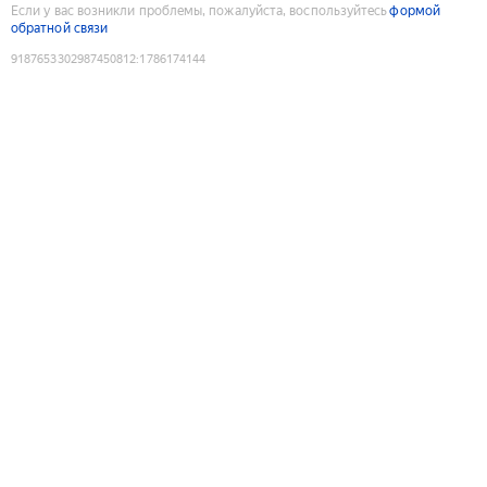
Если у вас возникли проблемы, пожалуйста, воспользуйтесь
формой
обратной связи
9187653302987450812
:
1786174144