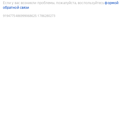
Если у вас возникли проблемы, пожалуйста, воспользуйтесь
формой
обратной связи
9194775486999068625
:
1786280273