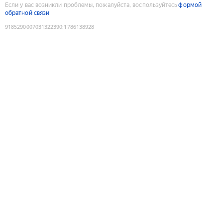
Если у вас возникли проблемы, пожалуйста, воспользуйтесь
формой
обратной связи
9185290007031322390
:
1786138928