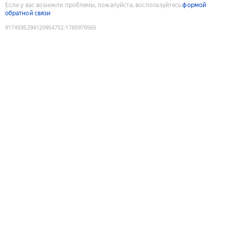
Если у вас возникли проблемы, пожалуйста, воспользуйтесь
формой
обратной связи
9174595294120954752
:
1785979565