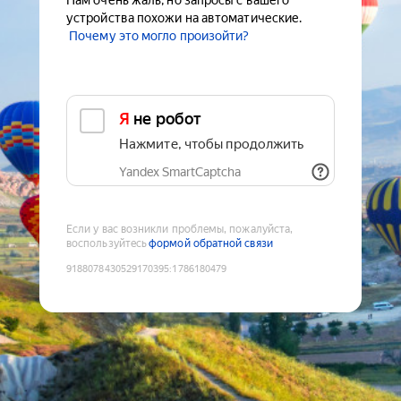
Нам очень жаль, но запросы с вашего
устройства похожи на автоматические.
Почему это могло произойти?
Я не робот
Нажмите, чтобы продолжить
Yandex SmartCaptcha
Если у вас возникли проблемы, пожалуйста,
воспользуйтесь
формой обратной связи
9188078430529170395
:
1786180479