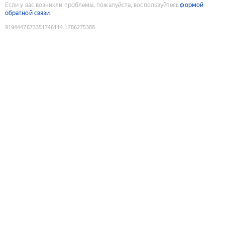
Если у вас возникли проблемы, пожалуйста, воспользуйтесь
формой
обратной связи
9194447673351746114
:
1786275388