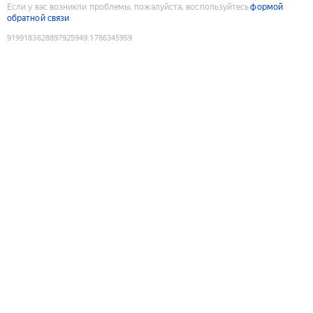
Если у вас возникли проблемы, пожалуйста, воспользуйтесь
формой
обратной связи
9199183628897925949
:
1786345959