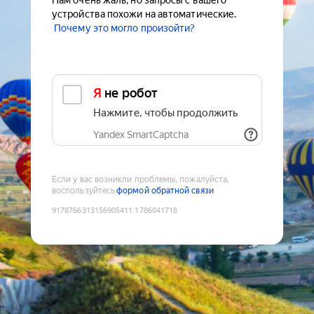
Нам очень жаль, но запросы с вашего
устройства похожи на автоматические.
Почему это могло произойти?
Я не робот
Нажмите, чтобы продолжить
Yandex SmartCaptcha
Если у вас возникли проблемы, пожалуйста,
воспользуйтесь
формой обратной связи
9178766313156905411
:
1786041718