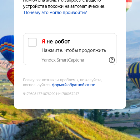
Нам очень жаль, но запросы с вашего
устройства похожи на автоматические.
Почему это могло произойти?
Я не робот
Нажмите, чтобы продолжить
Yandex SmartCaptcha
Если у вас возникли проблемы, пожалуйста,
воспользуйтесь
формой обратной связи
9179808477107629011
:
1786057247