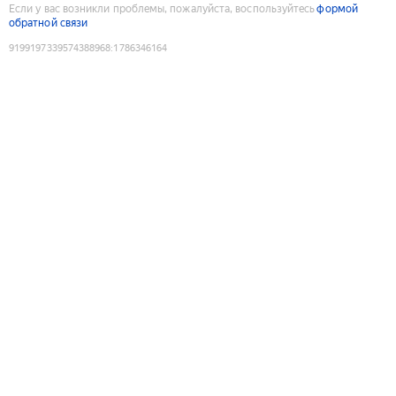
Если у вас возникли проблемы, пожалуйста, воспользуйтесь
формой
обратной связи
9199197339574388968
:
1786346164