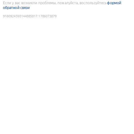
Если у вас возникли проблемы, пожалуйста, воспользуйтесь
формой
обратной связи
9180924593144885817
:
1786073879