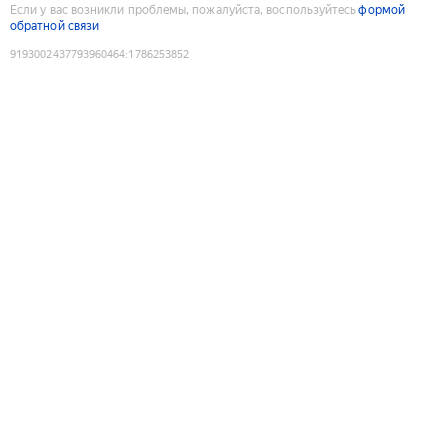
Если у вас возникли проблемы, пожалуйста, воспользуйтесь
формой
обратной связи
9193002437793960464
:
1786253852