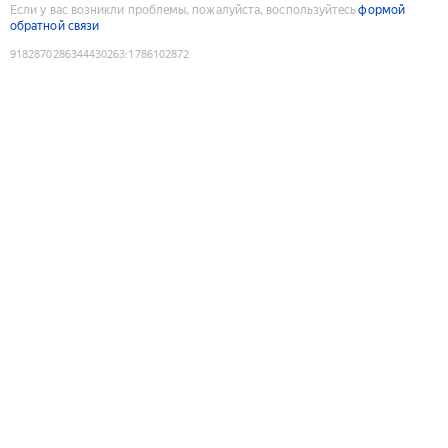
Если у вас возникли проблемы, пожалуйста, воспользуйтесь
формой
обратной связи
9182870286344430263
:
1786102872