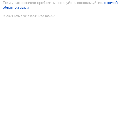
Если у вас возникли проблемы, пожалуйста, воспользуйтесь
формой
обратной связи
9183214897878464551
:
1786108007