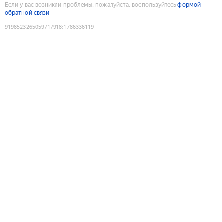
Если у вас возникли проблемы, пожалуйста, воспользуйтесь
формой
обратной связи
9198523265059717918
:
1786336119