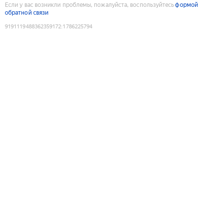
Если у вас возникли проблемы, пожалуйста, воспользуйтесь
формой
обратной связи
9191119488362359172
:
1786225794