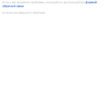
Если у вас возникли проблемы, пожалуйста, воспользуйтесь
формой
обратной связи
9174316145138642279
:
1785975405