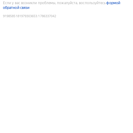
Если у вас возникли проблемы, пожалуйста, воспользуйтесь
формой
обратной связи
9198585181979303653
:
1786337042