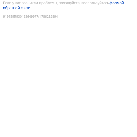
Если у вас возникли проблемы, пожалуйста, воспользуйтесь
формой
обратной связи
9191595930493649977
:
1786232894