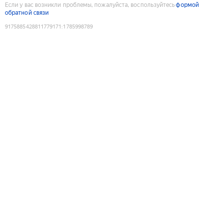
Если у вас возникли проблемы, пожалуйста, воспользуйтесь
формой
обратной связи
9175885428811779171
:
1785998789