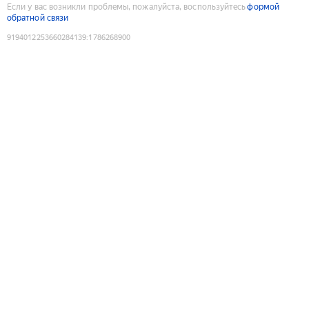
Если у вас возникли проблемы, пожалуйста, воспользуйтесь
формой
обратной связи
9194012253660284139
:
1786268900