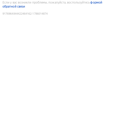
Если у вас возникли проблемы, пожалуйста, воспользуйтесь
формой
обратной связи
9176964844422464162
:
1786014874