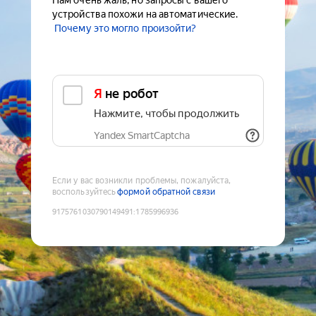
Нам очень жаль, но запросы с вашего
устройства похожи на автоматические.
Почему это могло произойти?
Я не робот
Нажмите, чтобы продолжить
Yandex SmartCaptcha
Если у вас возникли проблемы, пожалуйста,
воспользуйтесь
формой обратной связи
9175761030790149491
:
1785996936