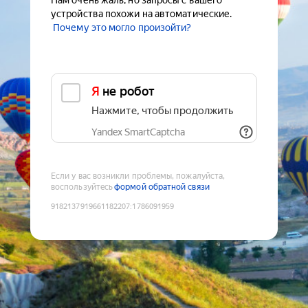
Нам очень жаль, но запросы с вашего
устройства похожи на автоматические.
Почему это могло произойти?
Я не робот
Нажмите, чтобы продолжить
Yandex SmartCaptcha
Если у вас возникли проблемы, пожалуйста,
воспользуйтесь
формой обратной связи
9182137919661182207
:
1786091959