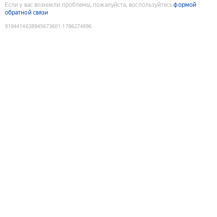
Если у вас возникли проблемы, пожалуйста, воспользуйтесь
формой
обратной связи
9194414638945673601
:
1786274896