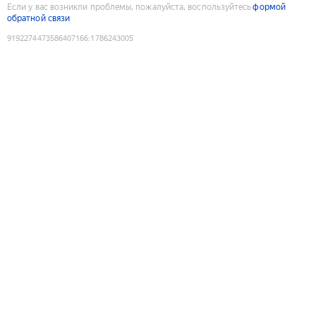
Если у вас возникли проблемы, пожалуйста, воспользуйтесь
формой
обратной связи
9192274473586407166
:
1786243005