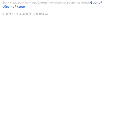
Если у вас возникли проблемы, пожалуйста, воспользуйтесь
формой
обратной связи
9188757110121208376
:
1786190592