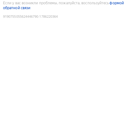
Если у вас возникли проблемы, пожалуйста, воспользуйтесь
формой
обратной связи
9190755055624446790
:
1786220364