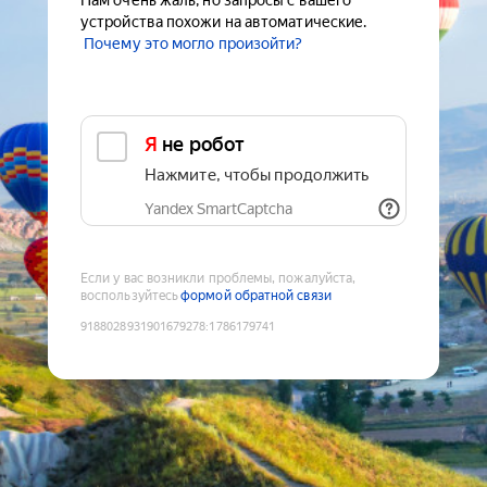
Нам очень жаль, но запросы с вашего
устройства похожи на автоматические.
Почему это могло произойти?
Я не робот
Нажмите, чтобы продолжить
Yandex SmartCaptcha
Если у вас возникли проблемы, пожалуйста,
воспользуйтесь
формой обратной связи
9188028931901679278
:
1786179741