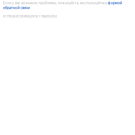
Если у вас возникли проблемы, пожалуйста, воспользуйтесь
формой
обратной связи
9179526972938562918
:
1786053052