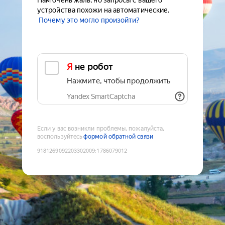
Нам очень жаль, но запросы с вашего
устройства похожи на автоматические.
Почему это могло произойти?
Я не робот
Нажмите, чтобы продолжить
Yandex SmartCaptcha
Если у вас возникли проблемы, пожалуйста,
воспользуйтесь
формой обратной связи
9181269092203302009
:
1786079012