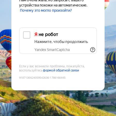
Нам очень жаль, но запросы с вашего
устройства похожи на автоматические.
Почему это могло произойти?
Я не робот
Нажмите, чтобы продолжить
Yandex SmartCaptcha
Если у вас возникли проблемы, пожалуйста,
воспользуйтесь
формой обратной связи
9187136624059542636
:
1786166445