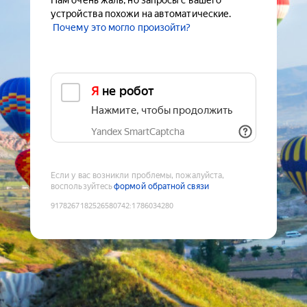
Нам очень жаль, но запросы с вашего
устройства похожи на автоматические.
Почему это могло произойти?
Я не робот
Нажмите, чтобы продолжить
Yandex SmartCaptcha
Если у вас возникли проблемы, пожалуйста,
воспользуйтесь
формой обратной связи
9178267182526580742
:
1786034280