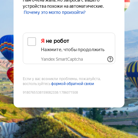
Нам очень жаль, но запросы с вашего
устройства похожи на автоматические.
Почему это могло произойти?
Я не робот
Нажмите, чтобы продолжить
Yandex SmartCaptcha
Если у вас возникли проблемы, пожалуйста,
воспользуйтесь
формой обратной связи
9180765538159082338
:
1786071508