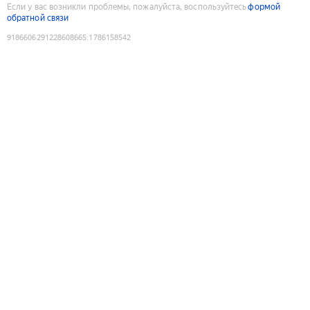
Если у вас возникли проблемы, пожалуйста, воспользуйтесь
формой
обратной связи
9186606291228608665
:
1786158542