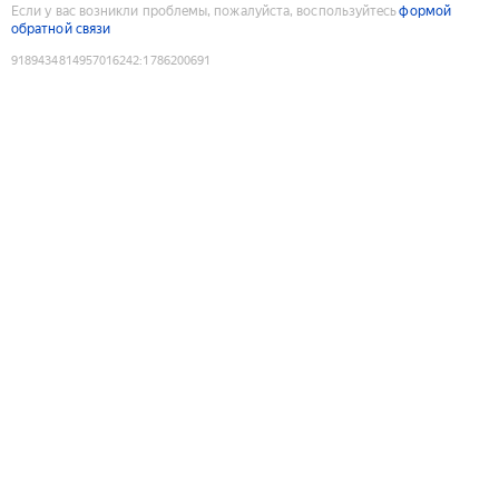
Если у вас возникли проблемы, пожалуйста, воспользуйтесь
формой
обратной связи
9189434814957016242
:
1786200691