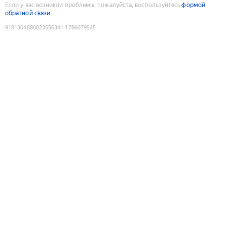
Если у вас возникли проблемы, пожалуйста, воспользуйтесь
формой
обратной связи
9181304880823556341
:
1786079545