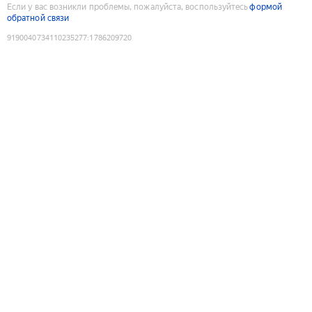
Если у вас возникли проблемы, пожалуйста, воспользуйтесь
формой
обратной связи
9190040734110235277
:
1786209720