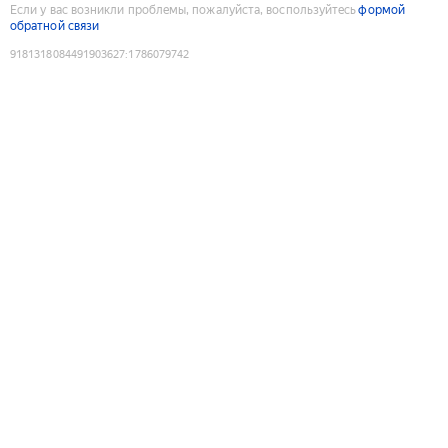
Если у вас возникли проблемы, пожалуйста, воспользуйтесь
формой
обратной связи
9181318084491903627
:
1786079742