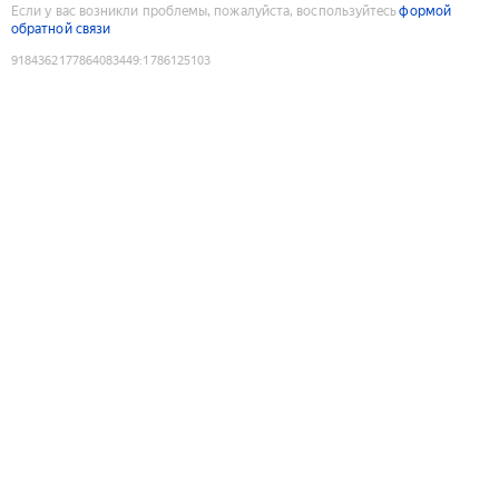
Если у вас возникли проблемы, пожалуйста, воспользуйтесь
формой
обратной связи
9184362177864083449
:
1786125103